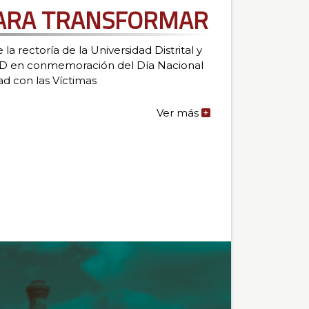
ARA TRANSFORMAR
a rectoría de la Universidad Distrital y
ZUD en conmemoración del Día Nacional
ad con las Víctimas
Ver más
de
la
noticia:
MEMORIA
PARA
TRANSFORMAR