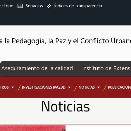
ectorio
Servicios
Índices de transparencia
titucional
a la Pedagogía, la Paz y el Conflicto Urban
enú
ecundario
Aseguramiento de la calidad
Instituto de Extens
OTROS
INVESTIGACIONES IPAZUD
NOTICIAS
PUBLICACIO
Noticias