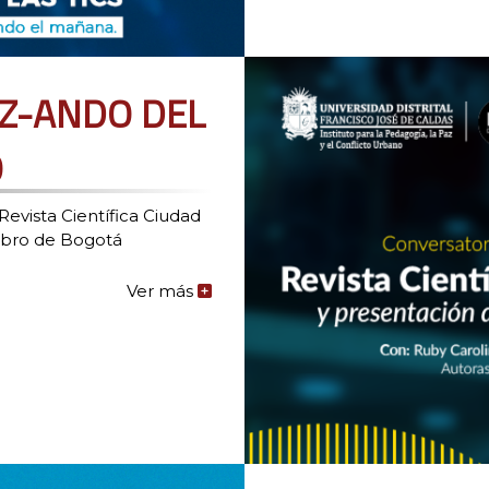
AZ-ANDO DEL
O
evista Científica Ciudad
Libro de Bogotá
Ver más
de
la
noticia:
REVISTA
CIUDAD
PAZ-
ANDO
DEL
IPAZUD