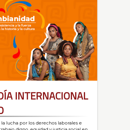
LA
ACADEMIA
 DÍA INTERNACIONAL
O
a lucha por los derechos laborales e
trabajo digno, equidad y justicia social en