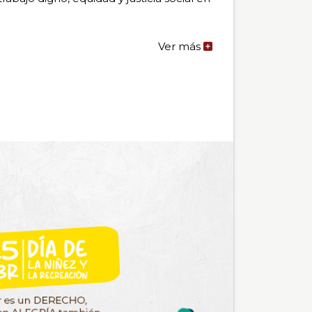
Ver más
de
la
noticia:
1
DE
MAYO,
DÍA
INTERNACIONAL
DEL
TRABAJO