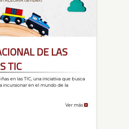
ACIONAL DE LAS
S TIC
iñas en las TIC, una iniciativa que busca
 a incursionar en el mundo de la
Ver más
de
la
noticia:
DÍA