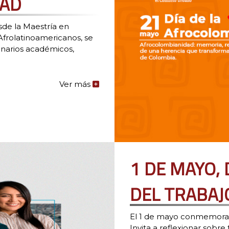
DAD
de la Maestría en
Afrolatinoamericanos, se
cenarios académicos,
Ver más
de
la
noticia:
DÍA
DE
LA
AFROCOLOMBIANIDAD
1 DE MAYO,
DEL TRABAJ
El 1 de mayo conmemora l
Invita a reflexionar sobre 