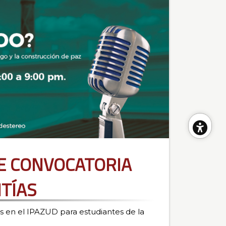
He
E CONVOCATORIA
de
TÍAS
acc
s en el IPAZUD para estudiantes de la