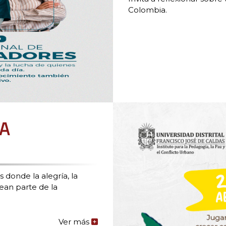
Colombia.
LA
onde la alegría, la
sean parte de la
Ver más
de