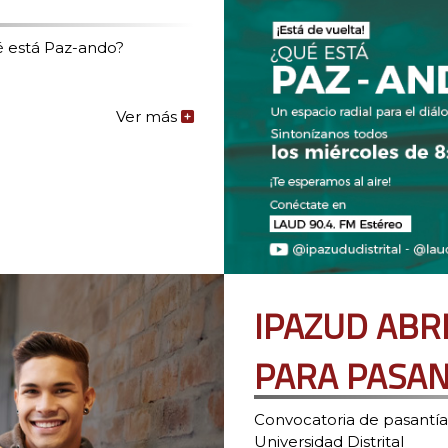
ué está Paz-ando?
Ver más
de
la
noticia:
¿QUÉ
ESTÁ
PAZ-
ANDO?
REGRESA
AL
IPAZUD ABR
AIRE
PARA PASAN
Convocatoria de pasantía
Universidad Distrital