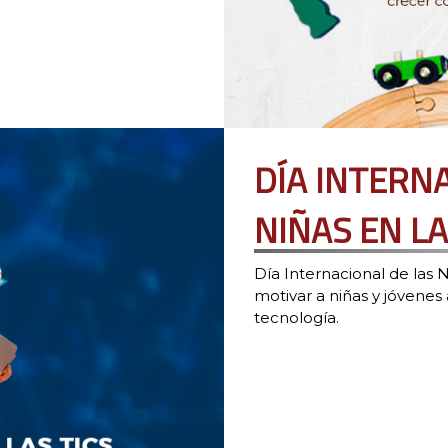
la
noticia:
DÍA
DE
LA
NIÑEZ
Y
DÍA INTERN
LA
RECREACIÓN
NIÑAS EN LA
Día Internacional de las N
motivar a niñas y jóvenes
tecnología.