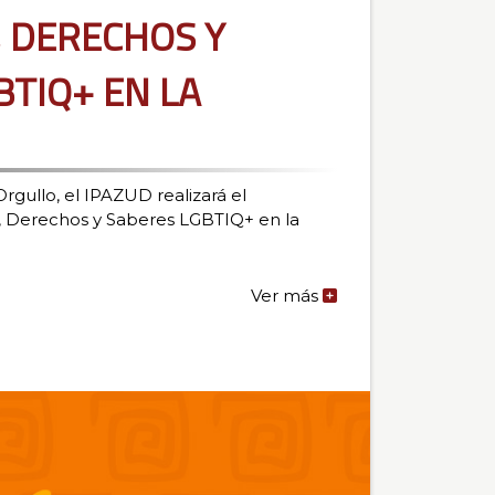
, DERECHOS y
BTIQ+ EN LA
rgullo, el IPAZUD realizará el
d, Derechos y Saberes LGBTIQ+ en la
Ver más
de
la
noticia:
DIVERSIDAD,
DERECHOS
y
SABERES
LGBTIQ+
EN