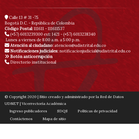
Calle 13 # 31 -75
Bogotá D.C. - República de Colombia
Código Postal:
111611 - 111611537
(+57) 6013239300
ext: 1421 - (+57) 6013238340
Lunes a viernes de 8:00 a.m. a 5:00 p.m.
Atención al ciudadano:
atencion@udistrital.edu.co
Notificaciones judiciales:
notificacionjudicial@udistrital.edu.co
Botón anticorrupción
Directorio institucional
© Copyright 2020 | Sitio creado y administrado por la Red de Datos
UDNET | Vicerrectoría Académica
Ingreso publicadores
SDQS
Políticas de privacidad
Contáctenos
Mapa de sitio