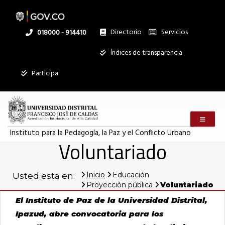
Pasar
al
contenido
principal
Directorio
Servicios
Linea
018000 - 914410
nacional
Institucional
Índices de transparencia
Mostrar
Participa
registros
Buscar:
Menú m
Servicios
Instituto para la Pedagogía, la Paz y el Conflicto Urbano
Voluntariado
Ningún dato
disponible en
esta tabla
Inicio
Educación
Usted esta en:
Proyección pública
Voluntariado
Mostrando
registros
El Instituto de Paz de la Universidad Distrital,
del
Ipazud, abre convocatoria para los
0
al