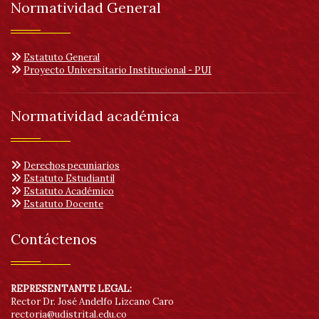
He
Normatividad General
d
Estatuto General
Proyecto Universitario Institucional - PUI
ac
Normatividad académica
Derechos pecuniarios
Estatuto Estudiantil
Estatuto Académico
Estatuto Docente
Contáctenos
REPRESENTANTE LEGAL:
Rector Dr. José Andelfo Lizcano Caro
rectoria@udistrital.edu.co