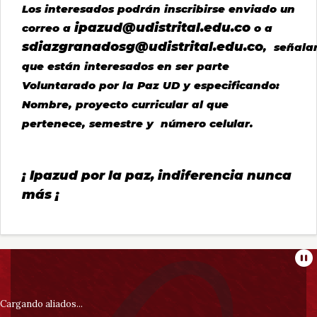
Los interesados podrán inscribirse enviado un
ipazud@udistrital.edu.co
correo a
o a
sdiazgranadosg@udistrital.edu.co
, señala
que están interesados en ser parte
Voluntarado por la Paz UD y especificando:
Nombre, proyecto curricular al que
pertenece, semestre y número celular.
¡ Ipazud por la paz, indiferencia nunca
más ¡
Información
Pa
pie
Cargando aliados...