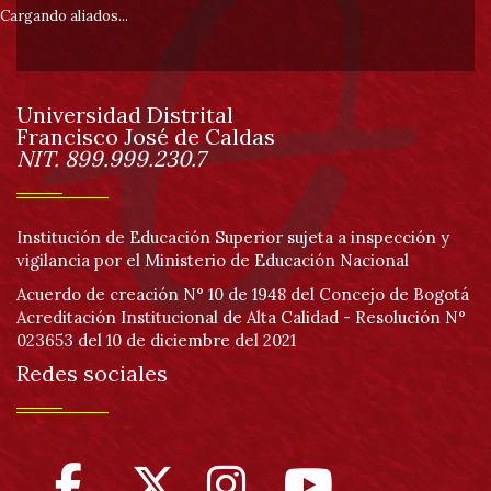
pie
Cargando aliados...
0
de
un
de
total
de
Universidad Distrital
0
página
Francisco José de Caldas
registros
Información
NIT. 899.999.230.7
Anterior
Siguiente
Institución de Educación Superior sujeta a inspección y
vigilancia por el Ministerio de Educación Nacional
Acuerdo de creación N° 10 de 1948 del Concejo de Bogotá
Acreditación Institucional de Alta Calidad - Resolución N°
023653 del 10 de diciembre del 2021
Redes sociales