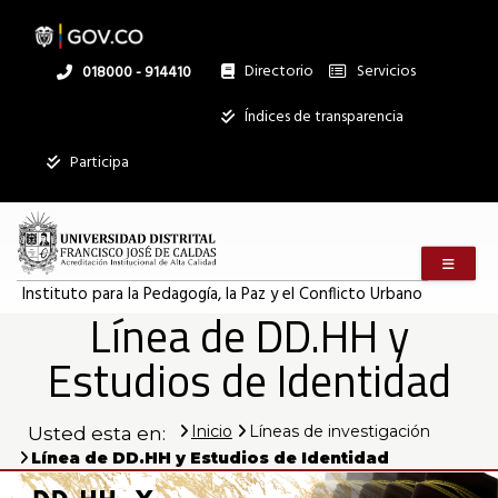
Pasar
al
contenido
principal
Directorio
Servicios
Linea
018000 - 914410
nacional
Institucional
Índices de transparencia
Mostrar
Participa
registros
Buscar:
Menú m
Servicios
Instituto para la Pedagogía, la Paz y el Conflicto Urbano
Línea de DD.HH y
Ningún dato
disponible en
Estudios de Identidad
esta tabla
Mostrando
Inicio
Líneas de investigación
Usted esta en:
registros
del
Línea de DD.HH y Estudios de Identidad
0
al