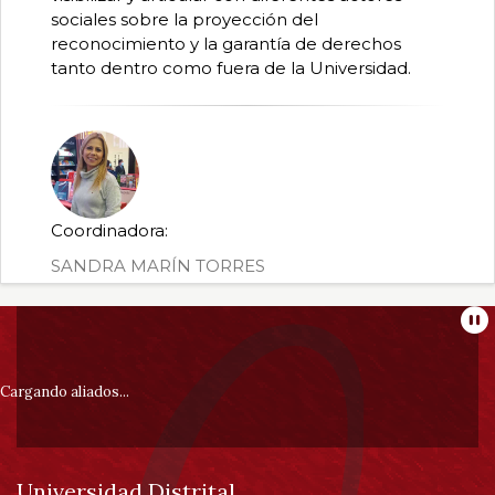
sociales sobre la proyección del
reconocimiento y la garantía de derechos
tanto dentro como fuera de la Universidad.
Coordinadora:
SANDRA MARÍN TORRES
Información
Pa
pie
Cargando aliados...
de
Universidad Distrital