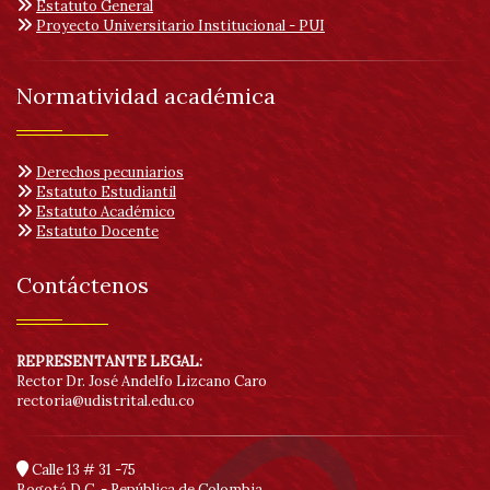
Her
Estatuto General
Proyecto Universitario Institucional - PUI
de
Normatividad académica
acc
Derechos pecuniarios
Estatuto Estudiantil
Estatuto Académico
Estatuto Docente
Contáctenos
REPRESENTANTE LEGAL:
Rector Dr. José Andelfo Lizcano Caro
rectoria@udistrital.edu.co
Calle 13 # 31 -75
Bogotá D.C. - República de Colombia