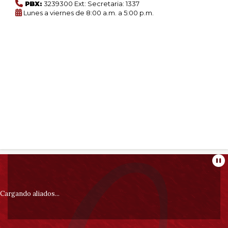
PBX:
3239300 Ext: Secretaria: 1337
Lunes a viernes de 8:00 a.m. a 5:00 p.m.
Información
Pa
pie
Cargando aliados...
de