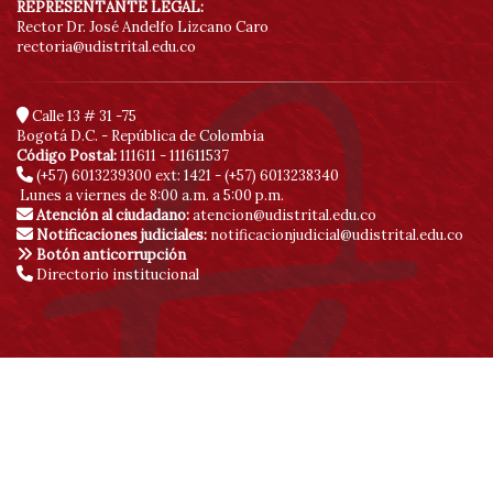
REPRESENTANTE LEGAL:
de
Rector Dr. José Andelfo Lizcano Caro
rectoria@udistrital.edu.co
acc
Calle 13 # 31 -75
Bogotá D.C. - República de Colombia
Código Postal:
111611 - 111611537
(+57) 6013239300
ext: 1421 - (+57) 6013238340
Lunes a viernes de 8:00 a.m. a 5:00 p.m.
Atención al ciudadano:
atencion@udistrital.edu.co
Notificaciones judiciales:
notificacionjudicial@udistrital.edu.co
Botón anticorrupción
Directorio institucional
© Copyright 2020 | Sitio creado y administrado por la Red de Datos
UDNET | Vicerrectoría Académica
Ingreso publicadores
SDQS
Políticas de privacidad
Contáctenos
Mapa de sitio