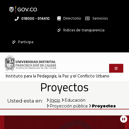
Pasar
al
contenido
principal
Directorio
Servicios
Linea
018000 - 914410
nacional
Institucional
Índices de transparencia
Mostrar
Participa
registros
Buscar:
Menú m
Servicios
Instituto para la Pedagogía, la Paz y el Conflicto Urbano
Proyectos
Ningún dato
disponible en
esta tabla
Inicio
Educación
Usted esta en:
Proyección pública
Proyectos
Mostrando
registros
Información
del
0
Pa
al