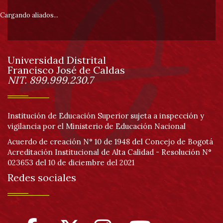
pie
0
Cargando aliados...
de
un
de
total
de
0
Universidad Distrital
página
registros
Francisco José de Caldas
Anterior
Información
NIT. 899.999.230.7
Siguiente
Institución de Educación Superior sujeta a inspección y
vigilancia por el Ministerio de Educación Nacional
Acuerdo de creación N° 10 de 1948 del Concejo de Bogotá
Acreditación Institucional de Alta Calidad - Resolución N°
023653 del 10 de diciembre del 2021
Redes sociales