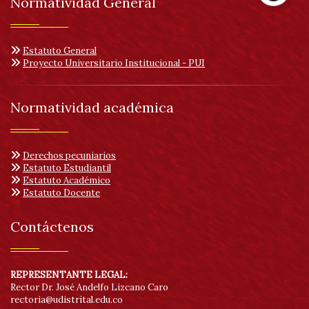
Normatividad General
Her
de
Estatuto General
Proyecto Universitario Institucional - PUI
acc
Normatividad académica
Derechos pecuniarios
Estatuto Estudiantil
Estatuto Académico
Estatuto Docente
Contáctenos
REPRESENTANTE LEGAL:
Rector Dr. José Andelfo Lizcano Caro
rectoria@udistrital.edu.co