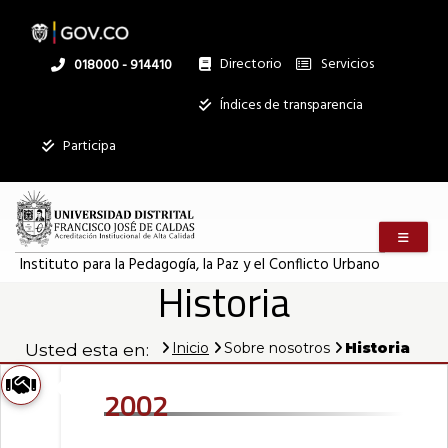
Pasar
al
contenido
principal
Directorio
Servicios
Linea
018000 - 914410
nacional
Institucional
Índices de transparencia
Mostrar
Participa
registros
Buscar:
Menú m
Servicios
Instituto para la Pedagogía, la Paz y el Conflicto Urbano
Historia
Ningún dato
disponible en
esta tabla
Inicio
Sobre nosotros
Historia
Usted esta en:
Mostrando
2002
registros
del
0
al