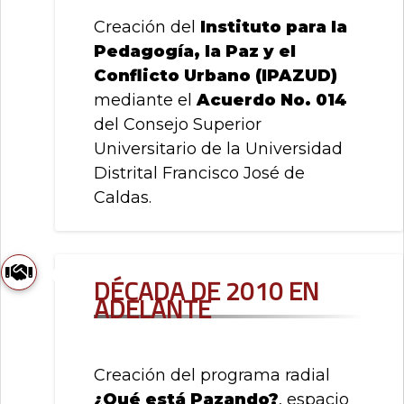
0
Creación del
Instituto para la
de
un
Pedagogía, la Paz y el
total
Conflicto Urbano (IPAZUD)
de
0
mediante el
Acuerdo No. 014
registros
del Consejo Superior
Anterior
Siguiente
Universitario de la Universidad
Distrital Francisco José de
Caldas.
Década de 2010 en
adelante
Creación del programa radial
¿Qué está Pazando?
, espacio