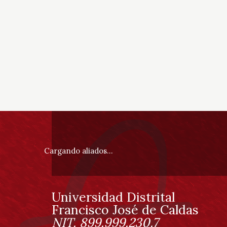
Información
pie
Cargando aliados...
de
página
Universidad Distrital
Información
Francisco José de Caldas
NIT. 899.999.230.7