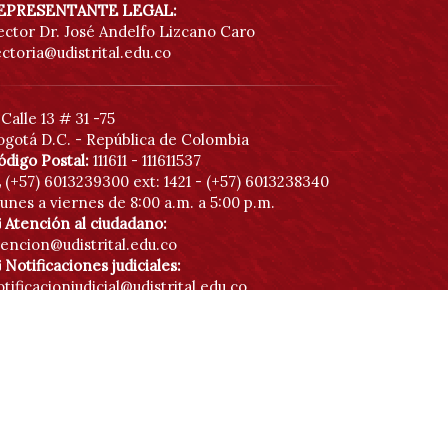
EPRESENTANTE LEGAL:
ector Dr. José Andelfo Lizcano Caro
ectoria@udistrital.edu.co
Calle 13 # 31 -75
ogotá D.C. - República de Colombia
ódigo Postal:
111611 - 111611537
(+57) 6013239300
ext: 1421 - (+57) 6013238340
unes a viernes de 8:00 a.m. a 5:00 p.m.
Atención al ciudadano:
tencion@udistrital.edu.co
Notificaciones judiciales:
tificacionjudicial@udistrital.edu.co
Botón anticorrupción
Directorio institucional
Políticas de privacidad
Contáctenos
Mapa de sitio