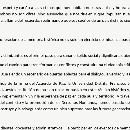
 respeto y cariño a las víctimas que hoy habitan nuestras aulas y honra
bres no son cifras, sino ausencias que nos duelen y que impulsan nuestr
viva la llama del recuerdo, reafirmando que sus sueños de un país distinto 
cuperación de la memoria histórica no es solo un ejercicio de mirada al pas
ictimizantes es el primer paso para sanar el tejido social y dignificar a quien
 el camino para transformar los conflictos y construir una ciudadanía crít
igue siendo un escenario de puertas abiertas para el diálogo, la verdad y la 
os de la firma del Acuerdo de Paz, la Universidad Distrital Francisc
uestra institución no ha sido un actor pasivo en este tránsito histórico y
e implementar y vivir la esperanza de paz en cada aula y territorio. A tra
co del conflicto y la promoción de los Derechos Humanos, hemos pasado de
 construye y la salvaguarda como un bien supremo para las futuras generacio
diantes, docentes y administrativos— a participar en los eventos de mem