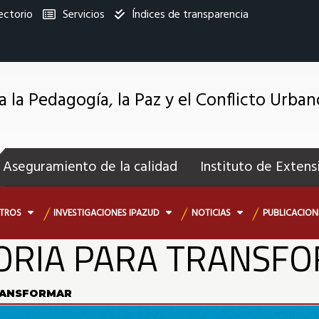
ectorio
Servicios
Índices de transparencia
titucional
a la Pedagogía, la Paz y el Conflicto Urban
enú
ecundario
Aseguramiento de la calidad
Instituto de Extens
OTROS
INVESTIGACIONES IPAZUD
NOTICIAS
PUBLICACIO
RIA PARA TRANSF
RANSFORMAR