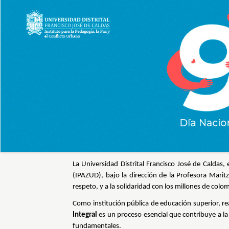
0
al
0
de
un
total
de
0
registros
Anterior
Siguiente
La Universidad Distrital Francisco José de Caldas,
(IPAZUD), bajo la dirección de la Profesora Marit
respeto, y a la solidaridad con los millones de col
Como institución pública de educación superior, r
Integral
es un proceso esencial que contribuye a la 
fundamentales.