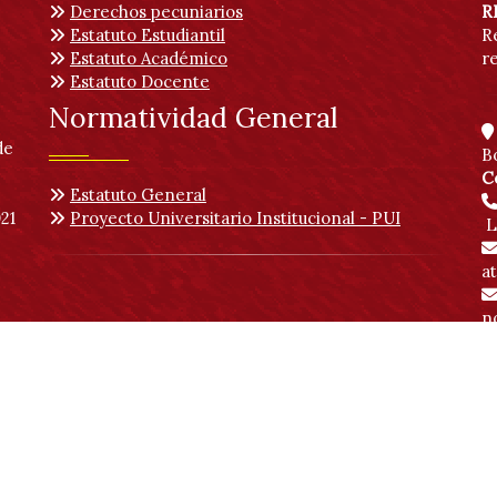
Derechos pecuniarios
R
Estatuto Estudiantil
R
Estatuto Académico
r
Estatuto Docente
Normatividad General
de
B
C
Estatuto General
21
Proyecto Universitario Institucional - PUI
L
a
no
 | Vicerrectoría Académica
Ingreso publicadores
SDQS