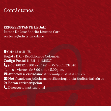
Contáctenos
REPRESENTANTE LEGAL:
Rector Dr. José Andelfo Lizcano Caro
rectoria@udistrital.edu.co
Calle 13 # 31 -75
Bogotá D.C. - República de Colombia
Código Postal:
111611 - 111611537
(+57) 6013239300
ext: 1421 - (+57) 6013238340
Lunes a viernes de 8:00 a.m. a 5:00 p.m.
Atención al ciudadano:
atencion@udistrital.edu.co
Notificaciones judiciales:
notificacionjudicial@udistrital.edu.co
Botón anticorrupción
Directorio institucional