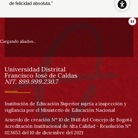
de felicidad absoluta."
Her
Información
Pa
de
pie
Cargando aliados...
acc
de
Universidad Distrital
página
Francisco José de Caldas
Información
NIT. 899.999.230.7
Institución de Educación Superior sujeta a inspección y
vigilancia por el Ministerio de Educación Nacional
Acuerdo de creación N° 10 de 1948 del Concejo de Bogotá
Acreditación Institucional de Alta Calidad - Resolución N°
023653 del 10 de diciembre del 2021