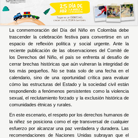
0
de
un
total
de
La conmemoración del Día del Niño en Colombia debe
0
trascender la celebración festiva para convertirse en un
registros
Anterior
espacio de reflexión política y social urgente. Ante la
Siguiente
reciente publicación de las observaciones del Comité de
los Derechos del Niño, el país se enfrenta al desafío de
cerrar brechas históricas que aún vulneran la integridad de
los más pequeños. No se trata solo de una fecha en el
calendario, sino de una oportunidad crítica para evaluar
cómo las estructuras del Estado y la sociedad civil están
respondiendo a fenómenos persistentes como la violencia
sexual, el reclutamiento forzado y la exclusión histórica de
comunidades étnicas y rurales.
En este escenario, el respeto por los derechos humanos de
la niñez se posiciona como el eje transversal de cualquier
esfuerzo por alcanzar una paz verdadera y duradera. Las
recomendaciones de Naciones Unidas subrayan que el