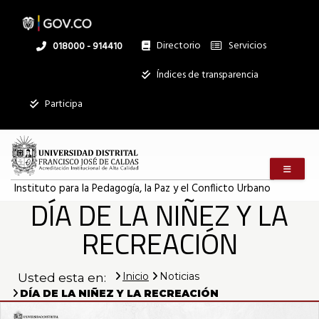
Pasar
al
contenido
principal
Directorio
Servicios
Linea
018000 - 914410
nacional
Institucional
Índices de transparencia
Mostrar
Participa
registros
Buscar:
Menú m
Servicios
Instituto para la Pedagogía, la Paz y el Conflicto Urbano
DÍA DE LA NIÑEZ Y LA
Ningún dato
disponible en
RECREACIÓN
esta tabla
Mostrando
Inicio
Noticias
Usted esta en:
registros
del
DÍA DE LA NIÑEZ Y LA RECREACIÓN
0
al