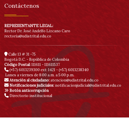
Contáctenos
REPRESENTANTE LEGAL:
Rector Dr. José Andelfo Lizcano Caro
rectoria@udistrital.edu.co
Calle 13 # 31 -75
Bogotá D.C. - República de Colombia
Código Postal:
111611 - 111611537
(+57) 6013239300
ext: 1421 - (+57) 6013238340
Lunes a viernes de 8:00 a.m. a 5:00 p.m.
Atención al ciudadano:
atencion@udistrital.edu.co
Notificaciones judiciales:
notificacionjudicial@udistrital.edu.co
Botón anticorrupción
Directorio institucional
© Copyright 2020 | Sitio creado y administrado por la Red de Datos