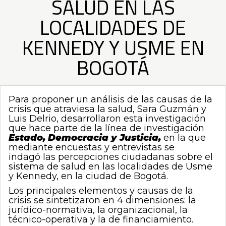
SALUD EN LAS
0
LOCALIDADES DE
de
un
total
KENNEDY Y USME EN
de
0
BOGOTÁ
registros
Anterior
Siguiente
Para proponer un análisis de las causas de la
crisis que atraviesa la salud, Sara Guzmán y
Luis Delrio, desarrollaron esta investigación
que hace parte de la línea de investigación
Estado, Democracia y Justicia,
en la que
mediante encuestas y entrevistas se
indagó las percepciones ciudadanas sobre el
sistema de salud en las localidades de Usme
y Kennedy, en la ciudad de Bogotá.
Los principales elementos y causas de la
crisis se sintetizaron en 4 dimensiones: la
jurídico-normativa, la organizacional, la
técnico-operativa y la de financiamiento.