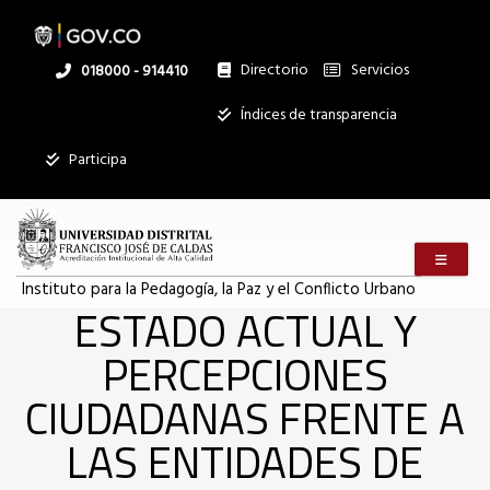
Pasar
al
contenido
principal
Directorio
Servicios
Linea
018000 - 914410
nacional
Institucional
Índices de transparencia
Mostrar
Participa
registros
Buscar:
Menú m
Servicios
Instituto para la Pedagogía, la Paz y el Conflicto Urbano
ESTADO ACTUAL Y
Ningún dato
disponible en
PERCEPCIONES
esta tabla
CIUDADANAS FRENTE A
Mostrando
registros
LAS ENTIDADES DE
del
0
al