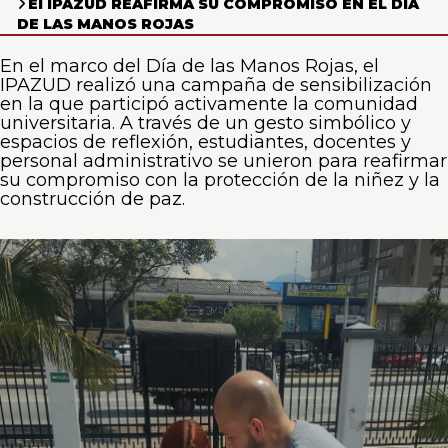
El IPAZUD REAFIRMA SU COMPROMISO EN EL DÍA
0
DE LAS MANOS ROJAS
de
un
En el marco del Día de las Manos Rojas, el
total
IPAZUD realizó una campaña de sensibilización
de
en la que participó activamente la comunidad
0
universitaria. A través de un gesto simbólico y
registros
espacios de reflexión, estudiantes, docentes y
Anterior
personal administrativo se unieron para reafirmar
Siguiente
su compromiso con la protección de la niñez y la
construcción de paz.