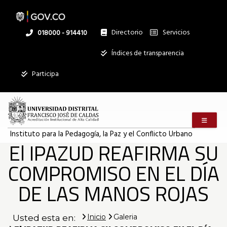
Pasar
al
contenido
principal
Directorio
Servicios
Linea
018000 - 914410
nacional
Institucional
Índices de transparencia
Mostrar
Participa
registros
Buscar:
Menú m
Servicios
Instituto para la Pedagogía, la Paz y el Conflicto Urbano
El IPAZUD REAFIRMA SU
Ningún dato
disponible en
COMPROMISO EN EL DÍA
esta tabla
DE LAS MANOS ROJAS
Mostrando
registros
del
0
Inicio
Galeria
Usted esta en:
al